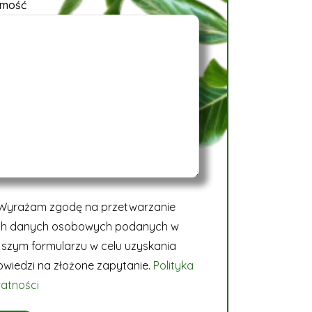
mość
Wyrażam zgodę na przetwarzanie
ch danych osobowych podanych w
ejszym formularzu w celu uzyskania
wiedzi na złożone zapytanie.
Polityka
atności